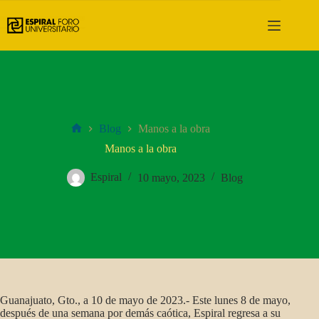
Saltar
al
contenido
Blog
Manos a la obra
Inicio
Manos a la obra
Espiral
10 mayo, 2023
Blog
Guanajuato, Gto., a 10 de mayo de 2023.- Este lunes 8 de mayo,
después de una semana por demás caótica, Espiral regresa a su