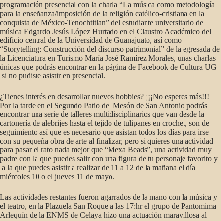
programación presencial con la charla “La música como metodología
para la enseñanza/imposición de la religión católico-cristiana en la
conquista de México-Tenochtitlan” del estudiante universitario de
música Edgardo Jesús López Hurtado en el Claustro Académico del
edificio central de la Universidad de Guanajuato, así como
“Storytelling: Construcción del discurso patrimonial” de la egresada de
la Licenciatura en Turismo María José Ramírez Morales, unas charlas
únicas que podrás encontrar en la página de Facebook de Cultura UG
si no pudiste asistir en presencial.
¿Tienes interés en desarrollar nuevos hobbies? ¡¡¡No esperes más!!!
Por la tarde en el Segundo Patio del Mesón de San Antonio podrás
encontrar una serie de talleres multidisciplinarios que van desde la
cartonería de alebrijes hasta el tejido de tulipanes en crochet, son de
seguimiento así que es necesario que asistan todos los días para irse
con su pequeña obra de arte al finalizar, pero si quieres una actividad
para pasar el rato nada mejor que “Mexa Beads”, una actividad muy
padre con la que puedes salir con una figura de tu personaje favorito y
a la que puedes asistir a realizar de 11 a 12 de la mañana el día
miércoles 10 o el jueves 11 de mayo.
Las actividades restantes fueron agarrados de la mano con la música y
el teatro, en la Plazuela San Roque a las 17:hr el grupo de Pantomima
Arlequín de la ENMS de Celaya hizo una actuación maravillosa al