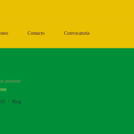
ones
Contacto
Convocatoria
ue presente
ente
023
Blog