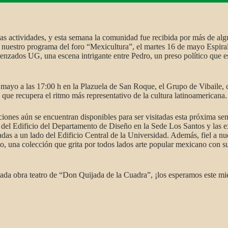
s actividades, y esta semana la comunidad fue recibida por más de algu
estro programa del foro “Mexicultura”, el martes 16 de mayo Espiral sa
Trenzados UG, una escena intrigante entre Pedro, un preso político que 
e mayo a las 17:00 h en la Plazuela de San Roque, el Grupo de Vibaile
que recupera el ritmo más representativo de la cultura latinoamericana.
iciones aún se encuentran disponibles para ser visitadas esta próxima s
 del Edificio del Departamento de Diseño en la Sede Los Santos y las e
s a un lado del Edificio Central de la Universidad. Además, fiel a nues
una colección que grita por todos lados arte popular mexicano con sus
rada obra teatro de “Don Quijada de la Cuadra”, ¡los esperamos este mi