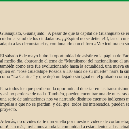
Guanajuato, Guanajuato.- A pesar de que la capital de Guanajuato se en
cuidar la salud de los ciudadanos; ¡¡¡Espiral no se detiene!!!, las cir
adapta a las circunstancias, continuando con el foro #Mexicultura en s
El sábado 6 de mayo hubo la oportunidad de asistir en la página de Fac
al medio día, abarcando el tema de “Muralismo: del nacionalismo al art
también como este fue evolucionando hasta la actualidad, una nueva etap
quien en “José Guadalupe Posada a 110 años de su muerte” narra la sing
como “La Catrina” y que dejó un legado sin igual en el grabado como 
Para todos los que perdieron la oportunidad de estar en las transmision
y así no perderse de nada. También, pueden encontrar una de nuestras a
una serie de animaciones nos va narrando distintos cuentos indígenas me
impulsa a que no se pierdan, y del que, todos los interesados, pueden se
proyecto.
Además, no olvides darte una vuelta por nuestros videos de cortometraj
rato!; sin más, invitamos a toda la comunidad a estar atentos a las actu