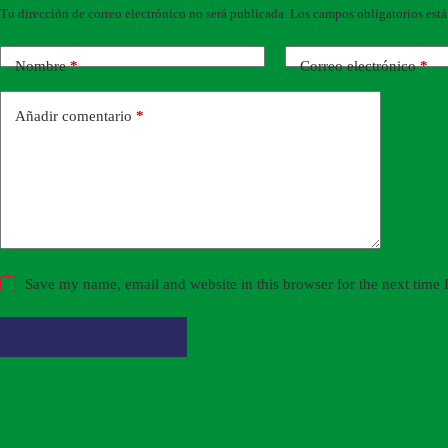
Tu dirección de correo electrónico no será publicada.
Los campos obligatorios est
Nombre
*
Correo electrónico
*
Añadir comentario
*
Save my name, email and website in this browser for the next time
Publicar comentario