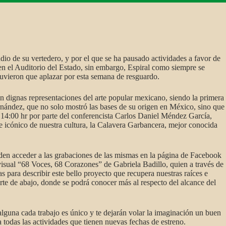
io de su vertedero, y por el que se ha pausado actividades a favor de
 en el Auditorio del Estado, sin embargo, Espiral como siempre se
tuvieron que aplazar por esta semana de resguardo.
n dignas representaciones del arte popular mexicano, siendo la primera
rnández, que no solo mostró las bases de su origen en México, sino que
s 14:00 hr por parte del conferencista Carlos Daniel Méndez García,
je icónico de nuestra cultura, la Calavera Garbancera, mejor conocida
ueden acceder a las grabaciones de las mismas en la página de Facebook
ovisual “68 Voces, 68 Corazones” de Gabriela Badillo, quien a través de
 para describir este bello proyecto que recupera nuestras raíces e
arte de abajo, donde se podrá conocer más al respecto del alcance del
lguna cada trabajo es único y te dejarán volar la imaginación un buen
a todas las actividades que tienen nuevas fechas de estreno.