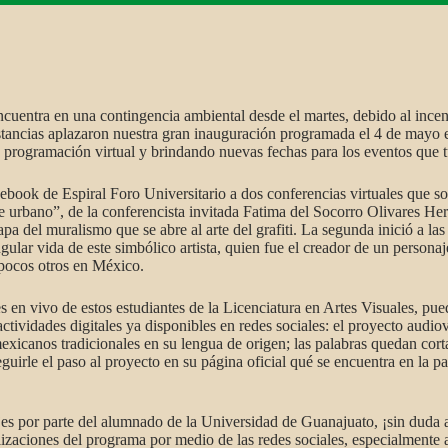
cuentra en una contingencia ambiental desde el martes, debido al incend
cunstancias aplazaron nuestra gran inauguración programada el 4 de mayo
u programación virtual y brindando nuevas fechas para los eventos que 
ebook de Espiral Foro Universitario a dos conferencias virtuales que so
e urbano”, de la conferencista invitada Fatima del Socorro Olivares He
a del muralismo que se abre al arte del grafiti. La segunda inició a la
ular vida de este simbólico artista, quien fue el creador de un persona
pocos otros en México.
es en vivo de estos estudiantes de la Licenciatura en Artes Visuales, p
ctividades digitales ya disponibles en redes sociales: el proyecto audi
xicanos tradicionales en su lengua de origen; las palabras quedan cortas
guirle el paso al proyecto en su página oficial qué se encuentra en la p
es por parte del alumnado de la Universidad de Guanajuato, ¡sin duda a
alizaciones del programa por medio de las redes sociales, especialmente 