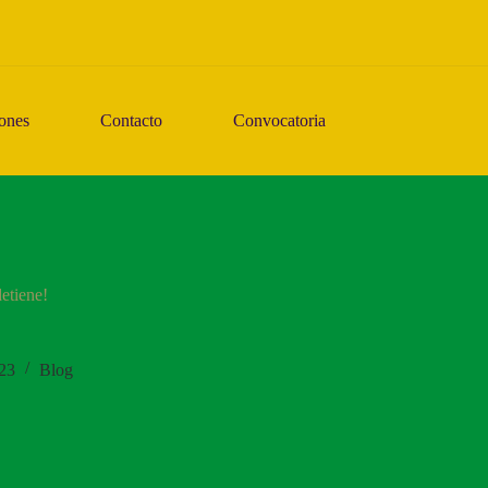
ones
Contacto
Convocatoria
detiene!
23
Blog